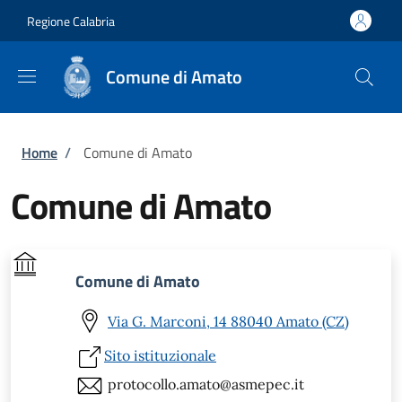
Salta al contenuto principale
Skip to footer content
Regione Calabria
Comune di Amato
Briciole di pane
Home
/
Comune di Amato
Comune di Amato
Comune di Amato
Via G. Marconi, 14 88040 Amato (CZ)
Sito istituzionale
protocollo.amato@asmepec.it