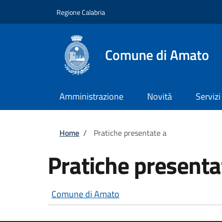
Salta al contenuto principale
Skip to footer content
Regione Calabria
Comune di Amato
Amministrazione
Novità
Servizi
Briciole di pane
Home
/
Pratiche presentate a
Pratiche presenta
Comune di Amato