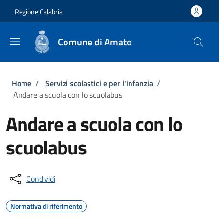
Salta al contenuto principale
Skip to footer content
Regione Calabria
Comune di Amato
Briciole di pane
Home
/
Servizi scolastici e per l'infanzia
/
Andare a scuola con lo scuolabus
Andare a scuola con lo
scuolabus
Condividi
Normativa di riferimento